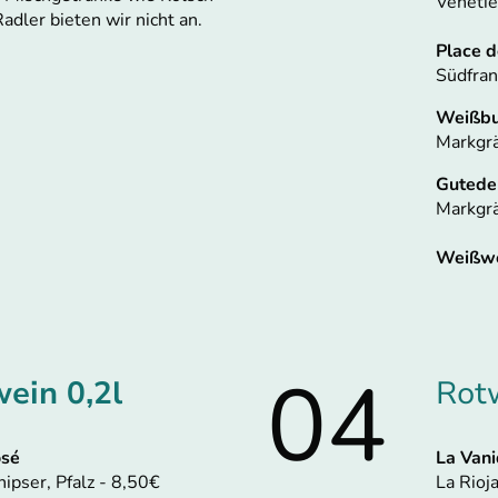
Venetie
adler bieten wir nicht an.
Place d
Südfran
Weißb
Markgrä
Gutede
Markgrä
Weißwe
04
ein 0,2l
Rotw
osé
La Vani
ipser, Pfalz - 8,50€
La Rioj