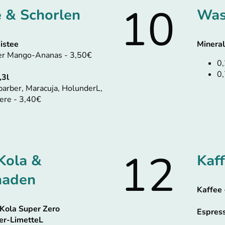
10
e & Schorlen
Was
istee
Mineral
der Mango-Ananas - 3,50€
0,
0,
,3l
barber,
Maracuja, Holunder
L
,
ere - 3,40€
12
-Kola &
Kaf
naden
Kaffee 
-Kola Super Zero
Espress
er-Limette
L