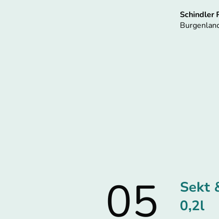
Schindler 
Burgenland
05
Sekt
0,2l