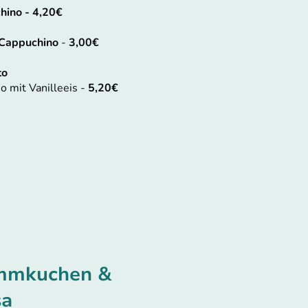
hino - 4,20€
 Cappuchino
-
3,00€
to
o mit Vanilleeis -
5,20€
mmkuchen &
sa