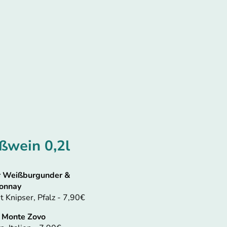
ßwein 0,2l
r Weißburgunder &
onnay
 Knipser, Pfalz - 7,90€
 Monte Zovo