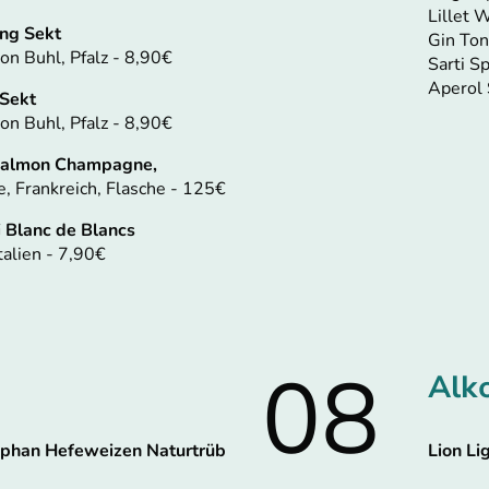
Lillet 
ing Sekt
Gin Ton
on Buhl, Pfalz - 8,90€
Sarti Sp
Aperol 
 Sekt
on Buhl, Pfalz - 8,90€
-Salmon Champagne,
 Frankreich, Flasche - 125€
i Blanc de Blancs
talien - 7,90€
08
Alko
phan Hefeweizen Naturtrüb
Lion Li