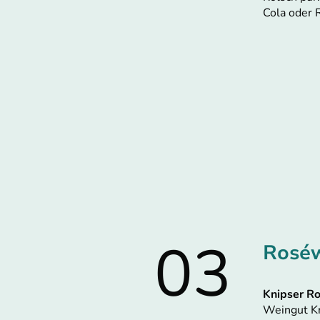
Cola oder R
03
Roséw
Knipser R
Weingut Kn