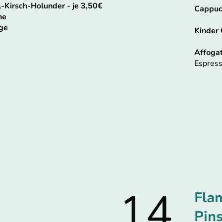
-Kirsch-Holunder - je 3,50€
Cappuc
ne
ge
Kinder
Affoga
Espress
14
Fla
Pin