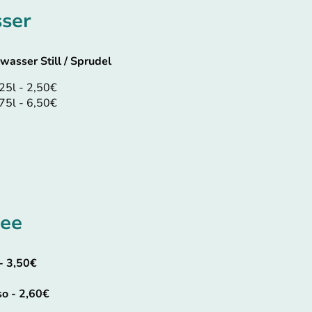
ser
wasser Still / Sprudel
25l - 2,50€
75l - 6,50€
fee
- 3,50€
o - 2,60€