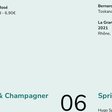
Bernar
Rosé
Toskana
 - 6,90€
La Gran
2021
Rhône, 
06
 & Champagner
Spri
Hugo Sp