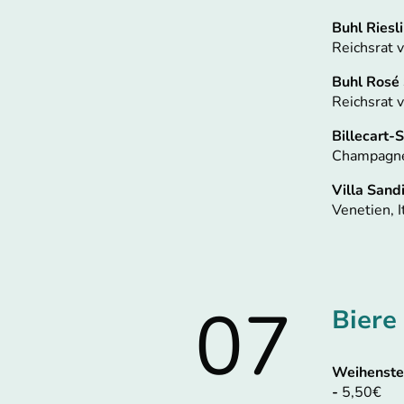
Buhl Riesl
Reichsrat v
Buhl Rosé
Reichsrat v
Billecart
Champagne,
Villa Sand
Venetien, I
07
Biere
Weihenste
-
5,50€