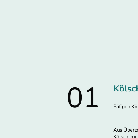
01
Kölsc
Päffgen Kö
Aus Überze
Kölsch pur