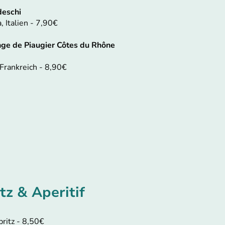
deschi
, Italien - 7,90€
ge de Piaugier Côtes du Rhône
Frankreich -
8,90€
tz & Aperitif
ritz - 8,50€