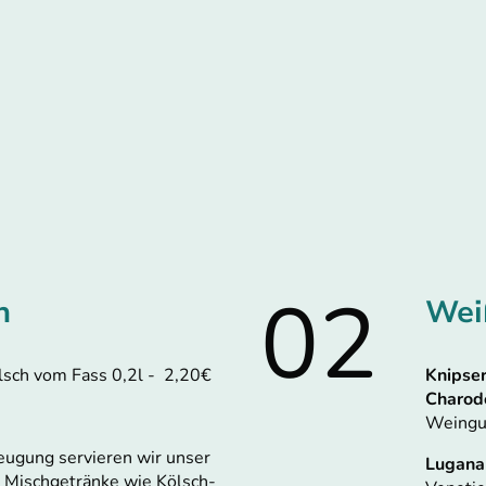
02
h
Wei
lsch vom Fass 0,2l - 2,20€
Knipse
Charod
Weingut
ugung servieren wir unser
Lugana
. Mischgetränke wie Kölsch-