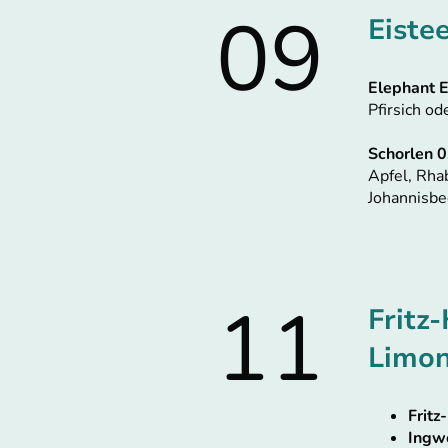
09
Eiste
Elephant E
Pfirsich o
Schorlen 0
Apfel, Rha
Johannisbe
11
Fritz
Limo
Fritz
Ingw