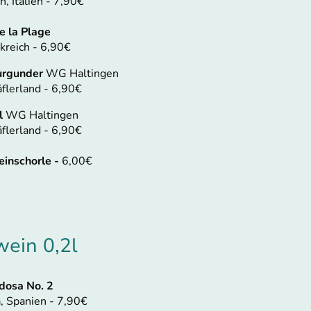
n, Italien - 7,90€
e la Plage
kreich - 6,90€
urgunder
WG Haltingen
flerland - 6,90
€
l
WG Haltingen
flerland - 6,90€
inschorle -
6,00€
ein 0,2l
dosa No. 2
a, Spanien - 7,90€