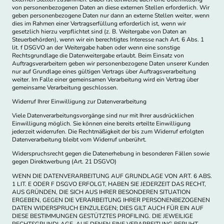
von personenbezogenen Daten an diese externen Stellen erforderlich. Wir
geben personenbezogene Daten nur dann an externe Stellen weiter, wenn
dies im Rahmen einer Vertragserfüllung erforderlich ist, wenn wir
gesetzlich hierzu verpflichtet sind (z. B. Weitergabe von Daten an
Steuerbehörden), wenn wir ein berechtigtes Interesse nach Art. 6 Abs. 1
lit. f DSGVO an der Weitergabe haben oder wenn eine sonstige
Rechtsgrundlage die Datenweitergabe erlaubt. Beim Einsatz von
Auftragsverarbeitern geben wir personenbezogene Daten unserer Kunden
nur auf Grundlage eines gültigen Vertrags über Auftragsverarbeitung
weiter. Im Falle einer gemeinsamen Verarbeitung wird ein Vertrag über
gemeinsame Verarbeitung geschlossen.
Widerruf Ihrer Einwilligung zur Datenverarbeitung
Viele Datenverarbeitungsvorgänge sind nur mit Ihrer ausdrücklichen
Einwilligung möglich. Sie können eine bereits erteilte Einwilligung
jederzeit widerrufen. Die Rechtmäßigkeit der bis zum Widerruf erfolgten
Datenverarbeitung bleibt vom Widerruf unberührt.
Widerspruchsrecht gegen die Datenerhebung in besonderen Fällen sowie
gegen Direktwerbung (Art. 21 DSGVO)
WENN DIE DATENVERARBEITUNG AUF GRUNDLAGE VON ART. 6 ABS.
1 LIT. E ODER F DSGVO ERFOLGT, HABEN SIE JEDERZEIT DAS RECHT,
AUS GRÜNDEN, DIE SICH AUS IHRER BESONDEREN SITUATION
ERGEBEN, GEGEN DIE VERARBEITUNG IHRER PERSONENBEZOGENEN
DATEN WIDERSPRUCH EINZULEGEN; DIES GILT AUCH FÜR EIN AUF
DIESE BESTIMMUNGEN GESTÜTZTES PROFILING. DIE JEWEILIGE
RECHTSGRUNDLAGE, AUF DENEN EINE VERARBEITUNG BERUHT,