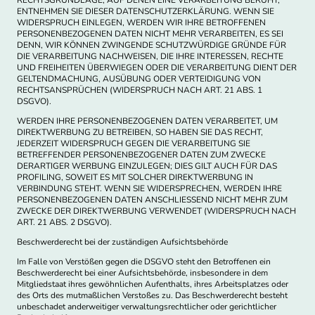
ENTNEHMEN SIE DIESER DATENSCHUTZERKLÄRUNG. WENN SIE
WIDERSPRUCH EINLEGEN, WERDEN WIR IHRE BETROFFENEN
PERSONENBEZOGENEN DATEN NICHT MEHR VERARBEITEN, ES SEI
DENN, WIR KÖNNEN ZWINGENDE SCHUTZWÜRDIGE GRÜNDE FÜR
DIE VERARBEITUNG NACHWEISEN, DIE IHRE INTERESSEN, RECHTE
UND FREIHEITEN ÜBERWIEGEN ODER DIE VERARBEITUNG DIENT DER
GELTENDMACHUNG, AUSÜBUNG ODER VERTEIDIGUNG VON
RECHTSANSPRÜCHEN (WIDERSPRUCH NACH ART. 21 ABS. 1
DSGVO).
WERDEN IHRE PERSONENBEZOGENEN DATEN VERARBEITET, UM
DIREKTWERBUNG ZU BETREIBEN, SO HABEN SIE DAS RECHT,
JEDERZEIT WIDERSPRUCH GEGEN DIE VERARBEITUNG SIE
BETREFFENDER PERSONENBEZOGENER DATEN ZUM ZWECKE
DERARTIGER WERBUNG EINZULEGEN; DIES GILT AUCH FÜR DAS
PROFILING, SOWEIT ES MIT SOLCHER DIREKTWERBUNG IN
VERBINDUNG STEHT. WENN SIE WIDERSPRECHEN, WERDEN IHRE
PERSONENBEZOGENEN DATEN ANSCHLIESSEND NICHT MEHR ZUM
ZWECKE DER DIREKTWERBUNG VERWENDET (WIDERSPRUCH NACH
ART. 21 ABS. 2 DSGVO).
Beschwerde­recht bei der zuständigen Aufsichts­behörde
Im Falle von Verstößen gegen die DSGVO steht den Betroffenen ein
Beschwerderecht bei einer Aufsichtsbehörde, insbesondere in dem
Mitgliedstaat ihres gewöhnlichen Aufenthalts, ihres Arbeitsplatzes oder
des Orts des mutmaßlichen Verstoßes zu. Das Beschwerderecht besteht
unbeschadet anderweitiger verwaltungsrechtlicher oder gerichtlicher