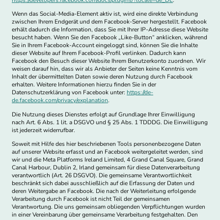
https://developers.facebook.com/docs/plugins/?locale=de_DE
.
Wenn das Social-Media-Element aktiv ist, wird eine direkte Verbindung
zwischen Ihrem Endgerät und dem Facebook-Server hergestellt. Facebook
erhält dadurch die Information, dass Sie mit Ihrer IP-Adresse diese Website
besucht haben. Wenn Sie den Facebook „Like-Button“ anklicken, während
Sie in Ihrem Facebook-Account eingeloggt sind, können Sie die Inhalte
dieser Website auf Ihrem Facebook-Profil verlinken. Dadurch kann
Facebook den Besuch dieser Website Ihrem Benutzerkonto zuordnen. Wir
weisen darauf hin, dass wir als Anbieter der Seiten keine Kenntnis vom
Inhalt der übermittelten Daten sowie deren Nutzung durch Facebook
erhalten. Weitere Informationen hierzu finden Sie in der
Datenschutzerklärung von Facebook unter:
https://de-
de.facebook.com/privacy/explanation
.
Die Nutzung dieses Dienstes erfolgt auf Grundlage Ihrer Einwilligung
nach Art. 6 Abs. 1 lit. a DSGVO und § 25 Abs. 1 TDDDG. Die Einwilligung
ist jederzeit widerrufbar.
Soweit mit Hilfe des hier beschriebenen Tools personenbezogene Daten
auf unserer Website erfasst und an Facebook weitergeleitet werden, sind
wir und die Meta Platforms Ireland Limited, 4 Grand Canal Square, Grand
Canal Harbour, Dublin 2, Irland gemeinsam für diese Datenverarbeitung
verantwortlich (Art. 26 DSGVO). Die gemeinsame Verantwortlichkeit
beschränkt sich dabei ausschließlich auf die Erfassung der Daten und
deren Weitergabe an Facebook. Die nach der Weiterleitung erfolgende
Verarbeitung durch Facebook ist nicht Teil der gemeinsamen
Verantwortung. Die uns gemeinsam obliegenden Verpflichtungen wurden
in einer Vereinbarung über gemeinsame Verarbeitung festgehalten. Den