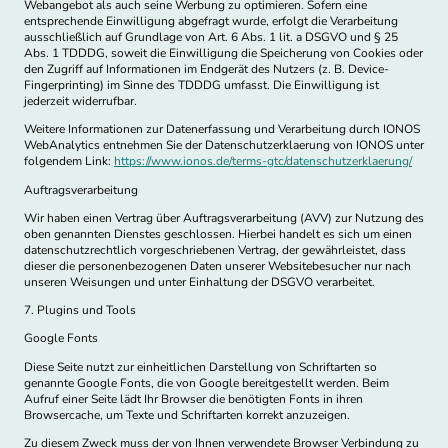
Webangebot als auch seine Werbung zu optimieren. Sofern eine
entsprechende Einwilligung abgefragt wurde, erfolgt die Verarbeitung
ausschließlich auf Grundlage von Art. 6 Abs. 1 lit. a DSGVO und § 25
Abs. 1 TDDDG, soweit die Einwilligung die Speicherung von Cookies oder
den Zugriff auf Informationen im Endgerät des Nutzers (z. B. Device-
Fingerprinting) im Sinne des TDDDG umfasst. Die Einwilligung ist
jederzeit widerrufbar.
Weitere Informationen zur Datenerfassung und Verarbeitung durch IONOS
WebAnalytics entnehmen Sie der Datenschutzerklaerung von IONOS unter
folgendem Link:
https://www.ionos.de/terms-gtc/datenschutzerklaerung/
Auftragsverarbeitung
Wir haben einen Vertrag über Auftragsverarbeitung (AVV) zur Nutzung des
oben genannten Dienstes geschlossen. Hierbei handelt es sich um einen
datenschutzrechtlich vorgeschriebenen Vertrag, der gewährleistet, dass
dieser die personenbezogenen Daten unserer Websitebesucher nur nach
unseren Weisungen und unter Einhaltung der DSGVO verarbeitet.
7. Plugins und Tools
Google Fonts
Diese Seite nutzt zur einheitlichen Darstellung von Schriftarten so
genannte Google Fonts, die von Google bereitgestellt werden. Beim
Aufruf einer Seite lädt Ihr Browser die benötigten Fonts in ihren
Browsercache, um Texte und Schriftarten korrekt anzuzeigen.
Zu diesem Zweck muss der von Ihnen verwendete Browser Verbindung zu