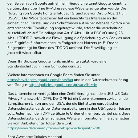
den Servern von Google aufnehmen. Hierdurch erlangt Google Kenntnis
darüber, dass über Ihre IP-Adresse diese Website aufgerufen wurde. Die
Nutzung von Google Fonts erfolgt auf Grundlage von Art. 6 Abs. 1 lit. f
DSGVO. Der Websitebetreiber hat ein berechtigtes Interesse an der
einheitlichen Darstellung des Schriftbildes auf seiner Website. Sofern eine
entsprechende Einwilligung abgefragt wurde, erfolgt die Verarbeitung
ausschließlich auf Grundlage von Art. 6 Abs. 1 lit. a DSGVO und § 25
Abs. 1 TDDDG, soweit die Einwilligung die Speicherung von Cookies oder
den Zugriff auf Informationen im Endgerät des Nutzers (z. B. Device-
Fingerprinting) im Sinne des TDDDG umfasst. Die Einwilligung ist
jederzeit widerrufbar.
Wenn Ihr Browser Google Fonts nicht unterstützt, wird eine
Standardschrift von Ihrem Computer genutzt.
Weitere Informationen zu Google Fonts finden Sie unter
https://developers.google.com/fonts/faq
und in der Datenschutzerklärung
von Google:
https://policies.google.com/privacy?hl=de
.
Das Unternehmen verfügt über eine Zertifizierung nach dem „EU-US Data
Privacy Framework“ (DPF). Der DPF ist ein Übereinkommen zwischen der
Europäischen Union und den USA, der die Einhaltung europäischer
Datenschutzstandards bei Datenverarbeitungen in den USA gewährleisten
soll. Jedes nach dem DPF zertifizierte Unternehmen verpflichtet sich, diese
Datenschutzstandards einzuhalten. Weitere Informationen hierzu erhalten
Sie vom Anbieter unter folgendem Link:
https://www.dataprivacyframework.gov/participant/5780
.
Font Awesome (lokales Hosting)