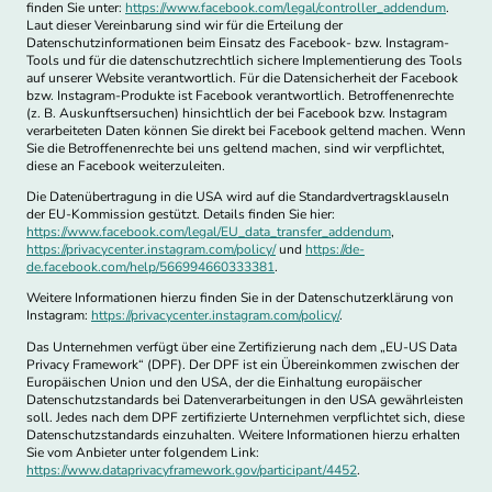
finden Sie unter:
https://www.facebook.com/legal/controller_addendum
.
Laut dieser Vereinbarung sind wir für die Erteilung der
Datenschutzinformationen beim Einsatz des Facebook- bzw. Instagram-
Tools und für die datenschutzrechtlich sichere Implementierung des Tools
auf unserer Website verantwortlich. Für die Datensicherheit der Facebook
bzw. Instagram-Produkte ist Facebook verantwortlich. Betroffenenrechte
(z. B. Auskunftsersuchen) hinsichtlich der bei Facebook bzw. Instagram
verarbeiteten Daten können Sie direkt bei Facebook geltend machen. Wenn
Sie die Betroffenenrechte bei uns geltend machen, sind wir verpflichtet,
diese an Facebook weiterzuleiten.
Die Datenübertragung in die USA wird auf die Standardvertragsklauseln
der EU-Kommission gestützt. Details finden Sie hier:
https://www.facebook.com/legal/EU_data_transfer_addendum
,
https://privacycenter.instagram.com/policy/
und
https://de-
de.facebook.com/help/566994660333381
.
Weitere Informationen hierzu finden Sie in der Datenschutzerklärung von
Instagram:
https://privacycenter.instagram.com/policy/
.
Das Unternehmen verfügt über eine Zertifizierung nach dem „EU-US Data
Privacy Framework“ (DPF). Der DPF ist ein Übereinkommen zwischen der
Europäischen Union und den USA, der die Einhaltung europäischer
Datenschutzstandards bei Datenverarbeitungen in den USA gewährleisten
soll. Jedes nach dem DPF zertifizierte Unternehmen verpflichtet sich, diese
Datenschutzstandards einzuhalten. Weitere Informationen hierzu erhalten
Sie vom Anbieter unter folgendem Link:
https://www.dataprivacyframework.gov/participant/4452
.