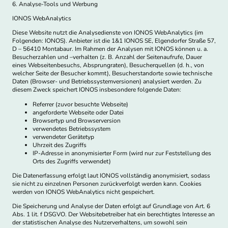
6. Analyse-Tools und Werbung
IONOS WebAnalytics
Diese Website nutzt die Analysedienste von IONOS WebAnalytics (im
Folgenden: IONOS). Anbieter ist die 1&1 IONOS SE, Elgendorfer Straße 57,
D – 56410 Montabaur. Im Rahmen der Analysen mit IONOS können u. a.
Besucherzahlen und –verhalten (z. B. Anzahl der Seitenaufrufe, Dauer
eines Webseitenbesuchs, Absprungraten), Besucherquellen (d. h., von
welcher Seite der Besucher kommt), Besucherstandorte sowie technische
Daten (Browser- und Betriebssystemversionen) analysiert werden. Zu
diesem Zweck speichert IONOS insbesondere folgende Daten:
Referrer (zuvor besuchte Webseite)
angeforderte Webseite oder Datei
Browsertyp und Browserversion
verwendetes Betriebssystem
verwendeter Gerätetyp
Uhrzeit des Zugriffs
IP-Adresse in anonymisierter Form (wird nur zur Feststellung des
Orts des Zugriffs verwendet)
Die Datenerfassung erfolgt laut IONOS vollständig anonymisiert, sodass
sie nicht zu einzelnen Personen zurückverfolgt werden kann. Cookies
werden von IONOS WebAnalytics nicht gespeichert.
Die Speicherung und Analyse der Daten erfolgt auf Grundlage von Art. 6
Abs. 1 lit. f DSGVO. Der Websitebetreiber hat ein berechtigtes Interesse an
der statistischen Analyse des Nutzerverhaltens, um sowohl sein